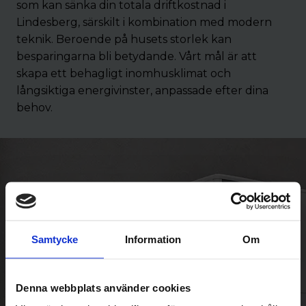
som kan sänka din totala driftkostnad i
Lindesberg, särskilt i kombination med modern
teknik. Beroende på husets storlek kan
besparingarna bli betydande. Vårt mål är att
skapa ett behagligt inomhusklimat och
långsiktiga energivinster, anpassade efter dina
behov.
Samtycke
Information
Om
Denna webbplats använder cookies