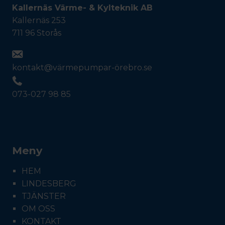
Kallernäs Värme- & Kylteknik AB
Kallernäs 253
711 96 Storås
kontakt@värmepumpar-örebro.se
073-027 98 85
Meny
HEM
LINDESBERG
TJÄNSTER
OM OSS
KONTAKT